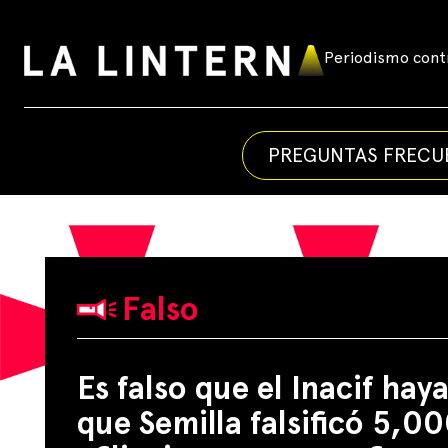
Skip
to
Periodismo contr
La
content
Linterna
PREGUNTAS FRECU
Falso
Es falso que el Inacif ha
que Semilla falsificó 5,0