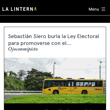
Skip
Menu
to
content
Sebastián Siero burla la Ley Electoral
para promoverse con el...
Ojoconmipisto