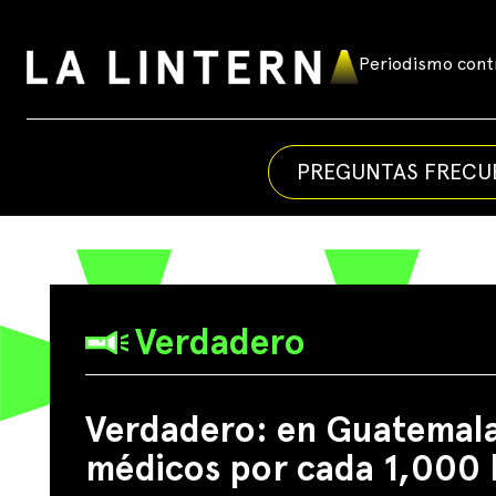
Skip
to
Periodismo contr
La
content
Linterna
PREGUNTAS FRECU
Verdadero
Verdadero: en Guatemala
médicos por cada 1,000 