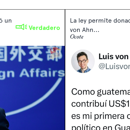
ió un
La ley permite dona
Verdadero
von Ahn...
Ocote