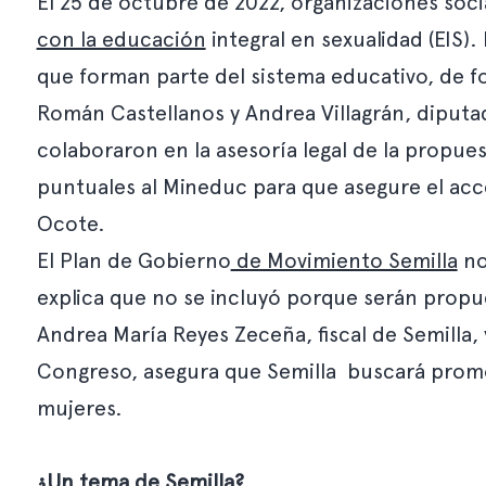
El 25 de octubre de 2022, organizaciones soc
con la educación
integral en sexualidad (EIS)
que forman parte del sistema educativo, de fo
Román Castellanos y Andrea Villagrán, diputad
colaboraron en la asesoría legal de la propues
puntuales al Mineduc para que asegure el acces
Ocote.
El
Plan de Gobierno
de Movimiento Semilla
no
explica que no se incluyó porque serán propues
Andrea María Reyes Zeceña, fiscal de Semilla, 
Congreso, asegura que Semilla buscará promove
mujeres.
¿Un tema de Semilla?