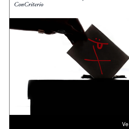
ConCriterio
Ve