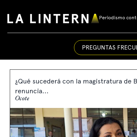
Skip
to
Periodismo contr
La
content
Linterna
PREGUNTAS FRECU
¿Qué sucederá con la magistratura de Bl
renuncia...
Ocote