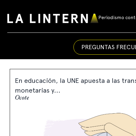
Skip
to
Periodismo contr
La
content
Linterna
PREGUNTAS FRECU
En educación, la UNE apuesta a las tran
monetarias y...
Ocote