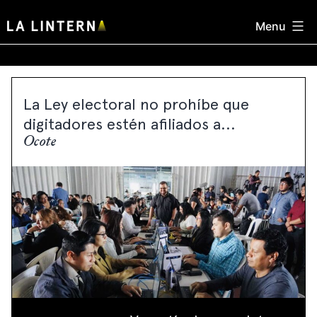
Skip
Menu
to
content
La Ley electoral no prohíbe que
digitadores estén afiliados a...
Ocote