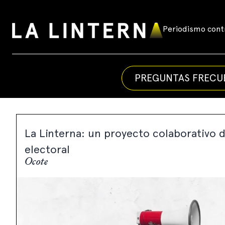
Skip
to
Periodismo contr
La
content
Linterna
PREGUNTAS FRECU
La Linterna: un proyecto colaborativo d
electoral
Ocote