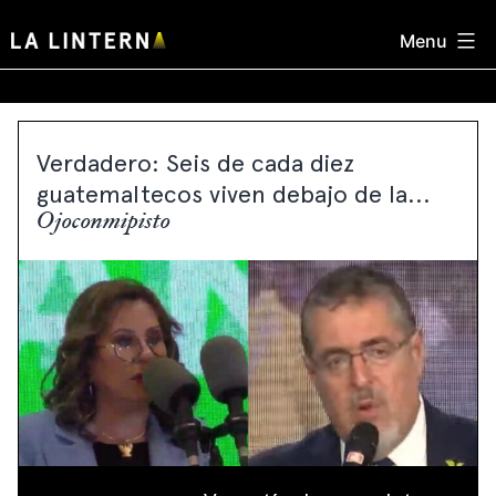
Skip
Menu
to
content
Verdadero: Seis de cada diez
guatemaltecos viven debajo de la...
Ojoconmipisto