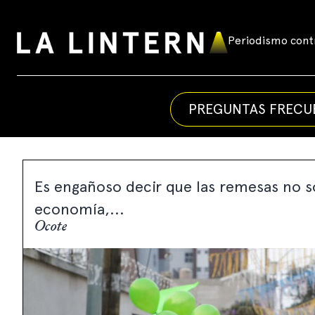
Skip
to
Periodismo contr
La
content
Linterna
PREGUNTAS FRECU
Es engañoso decir que las remesas no s
economía,...
Ocote