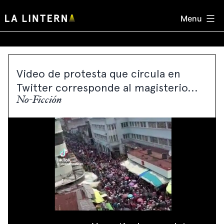
Skip
Menu
to
content
Video de protesta que circula en
Twitter corresponde al magisterio...
No-Ficción