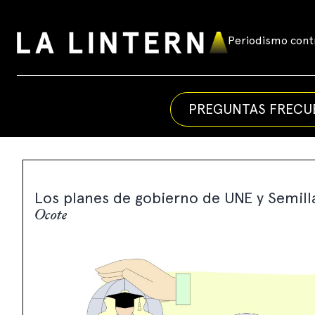
Skip
to
Periodismo contr
La
content
Linterna
PREGUNTAS FRECU
Los planes de gobierno de UNE y Semilla
Ocote