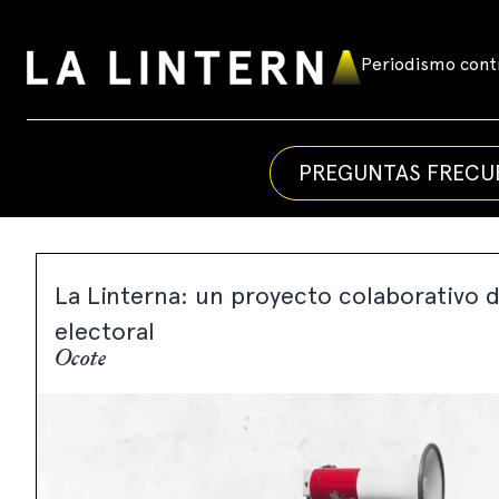
Skip
to
Periodismo contr
La
content
Linterna
PREGUNTAS FRECU
La Linterna: un proyecto colaborativo d
electoral
Ocote