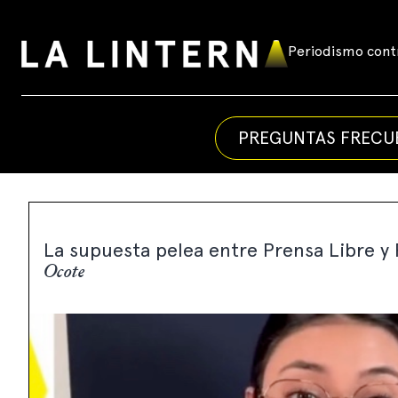
Skip
to
Periodismo contr
La
content
Linterna
PREGUNTAS FRECU
La supuesta pelea entre Prensa Libre y
Ocote