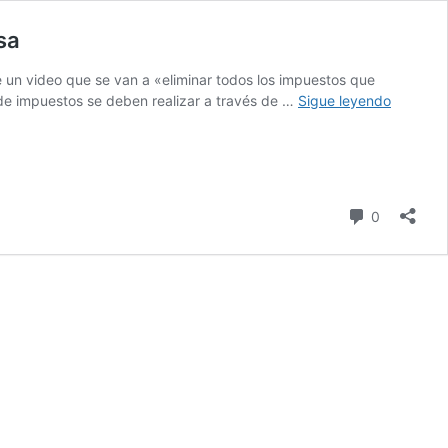
sa
 de un video que se van a «eliminar todos los impuestos que
Propues
 de impuestos se deben realizar a través de …
Sigue leyendo
de
Mulet
de
eliminar
impuest
Comentari
0
de
product
agropecu
es
engaños